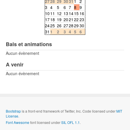
27
28
29
30
31
1
2
3
4
5
6
7
8
9
10
11
12
13
14
15
16
17
18
19
20
21
22
23
24
25
26
27
28
29
30
31
1
2
3
4
5
6
Bals et animations
Aucun évènement
A venir
Aucun évènement
Bootstrap
is a front-end framework of Twitter, Inc. Code licensed under
MIT
License.
Font Awesome
font licensed under
SIL OFL 1.1
.