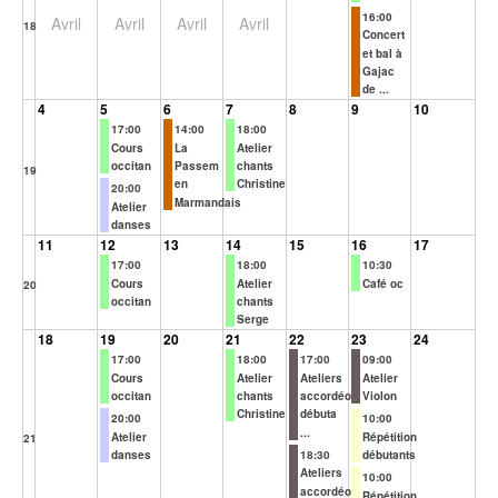
16:00
Avril
Avril
Avril
Avril
18
Concert
et bal à
Gajac
de ...
4
5
6
7
8
9
10
17:00
14:00
18:00
Cours
La
Atelier
occitan
Passem
chants
19
en
Christine
20:00
Marmandais
Atelier
danses
11
12
13
14
15
16
17
17:00
18:00
10:30
Cours
Atelier
Café oc
20
occitan
chants
Serge
18
19
20
21
22
23
24
17:00
18:00
17:00
09:00
Cours
Atelier
Ateliers
Atelier
occitan
chants
accordéon
Violon
Christine
débuta
20:00
10:00
...
Atelier
Répétition
21
danses
18:30
débutants
Ateliers
10:00
accordéon
Répétition