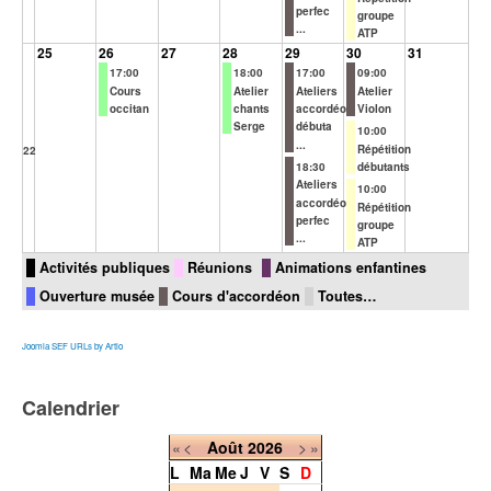
perfec
groupe
...
ATP
25
26
27
28
29
30
31
17:00
18:00
17:00
09:00
Cours
Atelier
Ateliers
Atelier
occitan
chants
accordéon
Violon
Serge
débuta
10:00
...
Répétition
22
18:30
débutants
Ateliers
10:00
accordéon
Répétition
perfec
groupe
...
ATP
Activités publiques
Réunions
Animations enfantines
Ouverture musée
Cours d'accordéon
Toutes…
Joomla SEF URLs by Artio
Calendrier
«
<
Août
2026
>
»
L
Ma
Me
J
V
S
D