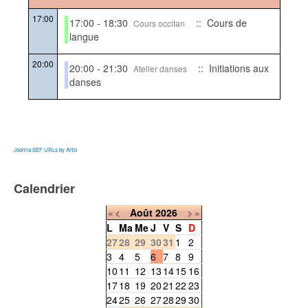
17:00
17:00 - 18:30
:: Cours de
Cours occitan
langue
20:00
20:00 - 21:30
:: Initiations aux
Atelier danses
danses
Joomla SEF URLs by Artio
Calendrier
«
<
Août
2026
>
»
L
Ma
Me
J
V
S
D
27
28
29
30
31
1
2
3
4
5
6
7
8
9
10
11
12
13
14
15
16
17
18
19
20
21
22
23
24
25
26
27
28
29
30