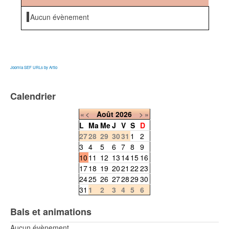
Aucun évènement
Joomla SEF URLs by Artio
Calendrier
«
<
Août
2026
>
»
L
Ma
Me
J
V
S
D
27
28
29
30
31
1
2
3
4
5
6
7
8
9
10
11
12
13
14
15
16
17
18
19
20
21
22
23
24
25
26
27
28
29
30
31
1
2
3
4
5
6
Bals et animations
Aucun évènement