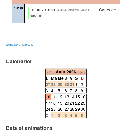
18:00
18:00 - 19:30
:: Cours de
Atelier chants Serge
langue
Joomla SEF URLs by Artio
Calendrier
«
<
Août
2026
>
»
L
Ma
Me
J
V
S
D
27
28
29
30
31
1
2
3
4
5
6
7
8
9
10
11
12
13
14
15
16
17
18
19
20
21
22
23
24
25
26
27
28
29
30
31
1
2
3
4
5
6
Bals et animations