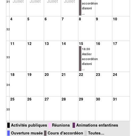
Juillet
Juillet
Juillet
Juillet
31
accordéon
diatoni
...
4
5
6
7
8
9
10
32
11
12
13
14
15
16
17
18:30
Atelier
33
accordéon
diatoni
...
18
19
20
21
22
23
24
34
25
26
27
28
29
30
31
35
Activités publiques
Réunions
Animations enfantines
Ouverture musée
Cours d'accordéon
Toutes…