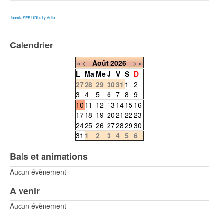
Joomla SEF URLs by Artio
Calendrier
«
<
Août
2026
>
»
L
Ma
Me
J
V
S
D
27
28
29
30
31
1
2
3
4
5
6
7
8
9
10
11
12
13
14
15
16
17
18
19
20
21
22
23
24
25
26
27
28
29
30
31
1
2
3
4
5
6
Bals et animations
Aucun évènement
A venir
Aucun évènement