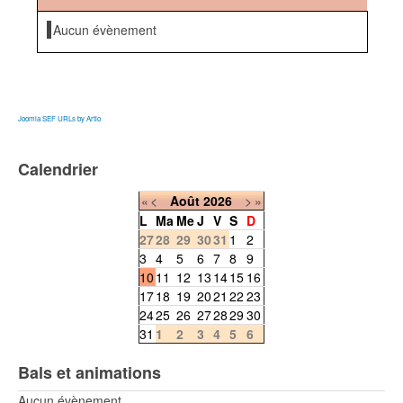
Aucun évènement
Joomla SEF URLs by Artio
Calendrier
«
<
Août
2026
>
»
L
Ma
Me
J
V
S
D
27
28
29
30
31
1
2
3
4
5
6
7
8
9
10
11
12
13
14
15
16
17
18
19
20
21
22
23
24
25
26
27
28
29
30
31
1
2
3
4
5
6
Bals et animations
Aucun évènement