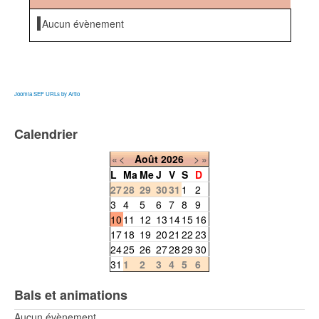
Aucun évènement
Joomla SEF URLs by Artio
Calendrier
«
<
Août
2026
>
»
L
Ma
Me
J
V
S
D
27
28
29
30
31
1
2
3
4
5
6
7
8
9
10
11
12
13
14
15
16
17
18
19
20
21
22
23
24
25
26
27
28
29
30
31
1
2
3
4
5
6
Bals et animations
Aucun évènement