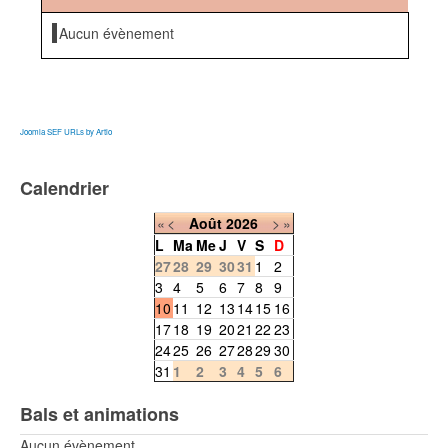
Aucun évènement
Joomla SEF URLs by Artio
Calendrier
«
<
Août
2026
>
»
L
Ma
Me
J
V
S
D
27
28
29
30
31
1
2
3
4
5
6
7
8
9
10
11
12
13
14
15
16
17
18
19
20
21
22
23
24
25
26
27
28
29
30
31
1
2
3
4
5
6
Bals et animations
Aucun évènement