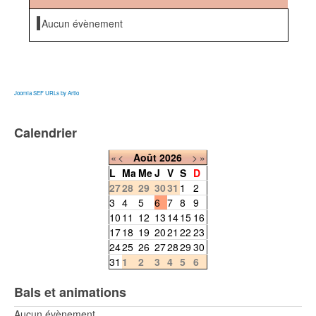
Aucun évènement
Joomla SEF URLs by Artio
Calendrier
«
<
Août
2026
>
»
L
Ma
Me
J
V
S
D
27
28
29
30
31
1
2
3
4
5
6
7
8
9
10
11
12
13
14
15
16
17
18
19
20
21
22
23
24
25
26
27
28
29
30
31
1
2
3
4
5
6
Bals et animations
Aucun évènement