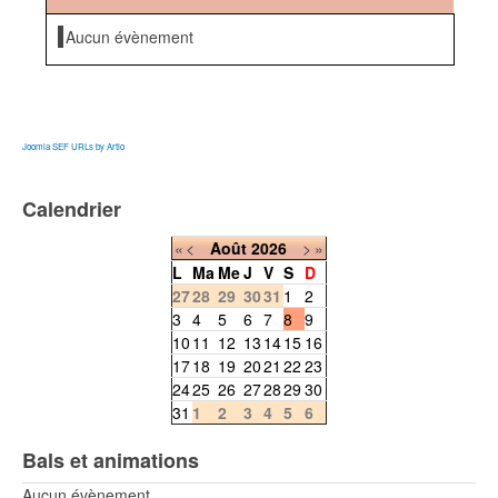
Aucun évènement
Joomla SEF URLs by Artio
Calendrier
«
<
Août
2026
>
»
L
Ma
Me
J
V
S
D
27
28
29
30
31
1
2
3
4
5
6
7
8
9
10
11
12
13
14
15
16
17
18
19
20
21
22
23
24
25
26
27
28
29
30
31
1
2
3
4
5
6
Bals et animations
Aucun évènement