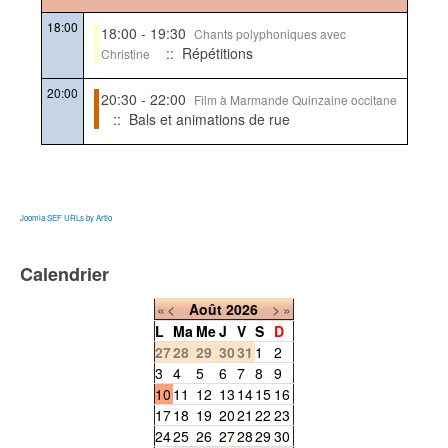
18:00
18:00 - 19:30
Chants polyphoniques avec
:: Répétitions
Christine
20:00
20:30 - 22:00
Film à Marmande Quinzaine occitane
:: Bals et animations de rue
Joomla SEF URLs by Artio
Calendrier
«
<
Août
2026
>
»
L
Ma
Me
J
V
S
D
27
28
29
30
31
1
2
3
4
5
6
7
8
9
10
11
12
13
14
15
16
17
18
19
20
21
22
23
24
25
26
27
28
29
30