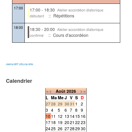
17:00
17:00 - 18:30
Atelier accordéon diatonique
:: Répétitions
débutant
18:00
18:30 - 20:00
Atelier accordéon diatonique
:: Cours d'accordéon
confirmé
Joomla SEF URLs by Artio
Calendrier
«
<
Août
2026
>
»
L
Ma
Me
J
V
S
D
27
28
29
30
31
1
2
3
4
5
6
7
8
9
10
11
12
13
14
15
16
17
18
19
20
21
22
23
24
25
26
27
28
29
30