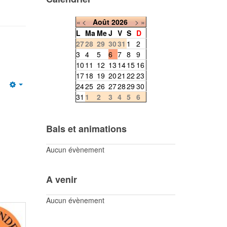
«
<
Août
2026
>
»
L
Ma
Me
J
V
S
D
27
28
29
30
31
1
2
3
4
5
6
7
8
9
10
11
12
13
14
15
16
17
18
19
20
21
22
23
24
25
26
27
28
29
30
Empty
31
1
2
3
4
5
6
Bals et animations
Aucun évènement
A venir
Aucun évènement