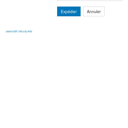
Expédier
Annuler
Joomla SEF URLs by Artio