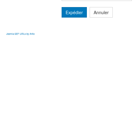
Expédier
Annuler
Joomla SEF URLs by Artio