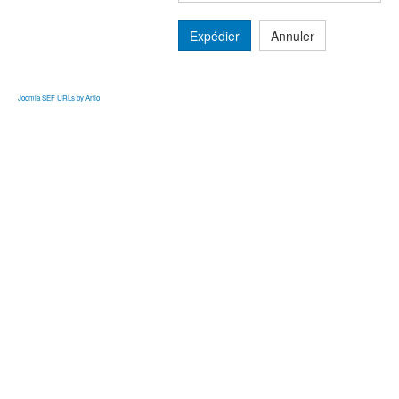
Expédier
Annuler
Joomla SEF URLs by Artio