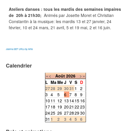
Ateliers danses : tous les mardis des semaines impaires
de 20h à 21h30;
Animés par Josette Moret et Christian
Constantin à la musique: les mardis 13 et 27 janvier, 24
février, 10 et 24 mars, 21 avril, 5 et 19 mai, 2 et 16 juin.
Joomla SEF URLs by Artio
Calendrier
«
<
Août
2026
>
»
L
Ma
Me
J
V
S
D
27
28
29
30
31
1
2
3
4
5
6
7
8
9
10
11
12
13
14
15
16
17
18
19
20
21
22
23
24
25
26
27
28
29
30
31
1
2
3
4
5
6