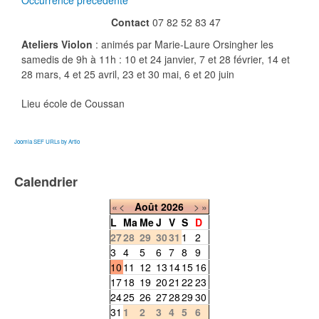
Occurrence précédente
Contact
07 82 52 83 47
Ateliers Violon
: animés par Marie-Laure Orsingher les
samedis de 9h à 11h : 10 et 24 janvier, 7 et 28 février, 14 et
28 mars, 4 et 25 avril, 23 et 30 mai, 6 et 20 juin
Lieu
école de Coussan
Joomla SEF URLs by Artio
Calendrier
«
<
Août
2026
>
»
L
Ma
Me
J
V
S
D
27
28
29
30
31
1
2
3
4
5
6
7
8
9
10
11
12
13
14
15
16
17
18
19
20
21
22
23
24
25
26
27
28
29
30
31
1
2
3
4
5
6