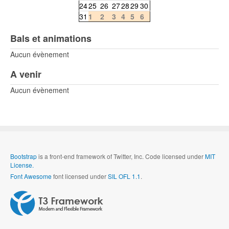
24
25
26
27
28
29
30
31
1
2
3
4
5
6
Bals et animations
Aucun évènement
A venir
Aucun évènement
Bootstrap
is a front-end framework of Twitter, Inc. Code licensed under
MIT
License.
Font Awesome
font licensed under
SIL OFL 1.1
.