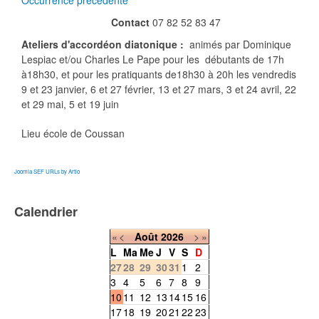
Occurrence précédente
Contact
07 82 52 83 47
Ateliers d'accordéon diatonique :
animés par Dominique
Lespiac et/ou Charles Le Pape pour les débutants de 17h
à18h30, et pour les pratiquants de18h30 à 20h les vendredis
9 et 23 janvier, 6 et 27 février, 13 et 27 mars, 3 et 24 avril, 22
et 29 mai, 5 et 19 juin
Lieu
école de Coussan
Joomla SEF URLs by Artio
Calendrier
«
<
Août
2026
>
»
L
Ma
Me
J
V
S
D
27
28
29
30
31
1
2
3
4
5
6
7
8
9
10
11
12
13
14
15
16
17
18
19
20
21
22
23